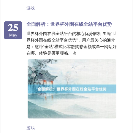
游戏
25
全面解析：世界杯外围在线全站平台优势
世界杯外围在线全站平台的核心优势解析 围绕“世
May
界杯外围在线全站平台优势”，用户最关心的通常
是：这种“全站”模式比零散购彩金额或单一网站好
在哪、体验是否更顺畅、功
游戏