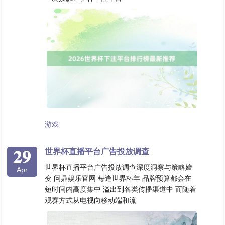
游戏
29
世界杯直播平台广告投放调查
世界杯直播平台广告投放调查深度洞察与策略嬗
Apr
变 问鼎娱乐官网 每逢世界杯年 品牌预算都会在
短时间内高度集中 溢出到各类传播渠道中 而随着
观赛方式从电视向移动端和流