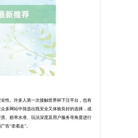
安全性。许多人第一次接触世界杯下注平台，也有
在众多网站中筛选出既安全又体验良好的选择，成
资质、赔率水准、玩法深度及用户服务等角度进行
广告“牵着走”。