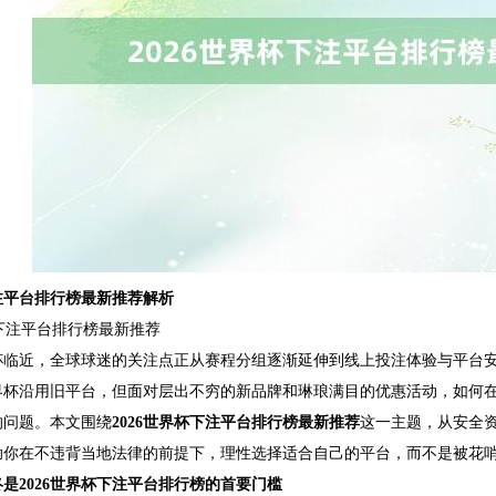
下注平台排行榜最新推荐解析
界杯临近，全球球迷的关注点正从赛程分组逐渐延伸到线上投注体验与平台
界杯沿用旧平台，但面对层出不穷的新品牌和琳琅满目的优惠活动，如何
的问题。本文围绕
2026世界杯下注平台排行榜最新推荐
这一主题，从安全
助你在不违背当地法律的前提下，理性选择适合自己的平台，而不是被花哨
是2026世界杯下注平台排行榜的首要门槛