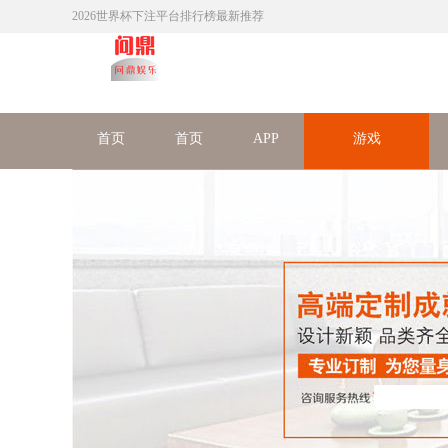
2026世界杯下注平台排行榜最新推荐
首页
首页
APP
游戏