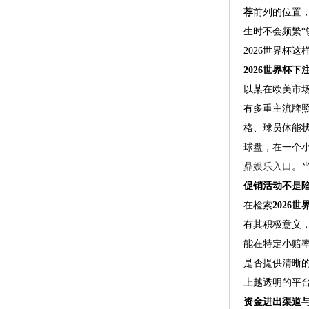
荐
前列的位置
生时不会频繁“
2026世界杯
2026世界杯
以某在欧美市
有多重主流牌
格、球员体能状
球盘，在一个
鼎娱乐入口
。
促销活动不是
在检索
2026
有其积极意义
能在特定小赔
是否提供清晰
上越透明的平台
资金进出渠道