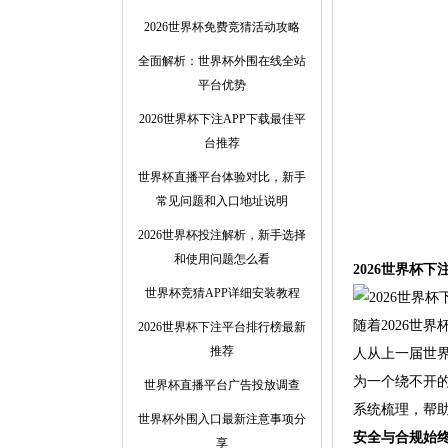
2026世界杯免费竞猜活动攻略
全面解析：世界杯外围在线全站
平台优势
2026世界杯下注APP下载最佳平
台推荐
世界杯直播平台体验对比，新手
常见问题和入口地址说明
2026世界杯投注解析，新手选择
和使用问题怎么看
2026世界杯
世界杯竞猜APP详细安装教程
随着2026世
2026世界杯下注平台排行榜最新
推荐
人从上一届世
为一个绕不开
世界杯直播平台广告投放调查
系统梳理，帮
世界杯外围入口最新注意事项分
安全与合规始终
享