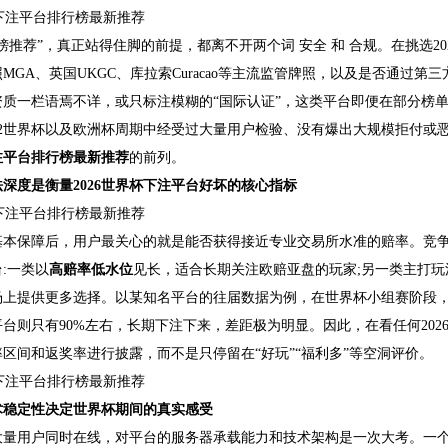
榜推荐”，真正站得住脚的前提，都离不开两个词 安全 和 合规。在挑选2
MGA、英国UKGC、库拉索Curacao等主流监管牌照，以及是否通过第
资质一栏语焉不详，或只标注模糊的“国际认证”，这类平台即便在部分榜
22世界杯以及欧洲杯周期中经受过大量用户检验、没有爆出大规模拒付或
下注平台排行榜最新推荐
的前列。
深度是衡量2026世界杯下注平台好坏的核心指标
本保障后，用户最关心的就是能否获得接近专业交易所水准的赔率。竞争激
:一类以
高赔率低水位
见长，适合长期关注欧赔亚盘的玩家;另一类主打
场上提供更多选择。以某知名平台的往届数据为例，在世界杯小组赛阶段，
台则只有90%左右，长期下注下来，差距极为明显。因此，在看任何20
区间和返奖率进行披露，而不是只停留在“好玩”“福利多”等空洞评价。
术稳定性决定世界杯期间的真实感受
大量用户同时在线，对平台的服务器承载能力和技术架构是一次大考。一