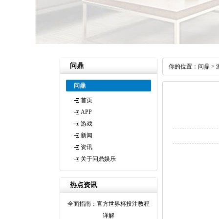
问鼎
你的位置：
问鼎
>
问鼎
首页
APP
游戏
新闻
资讯
关于问鼎娱乐
热点资讯
全面指南：官方世界杯投注教程
详解