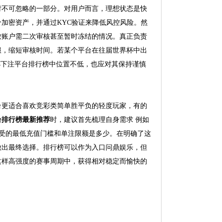
时不可忽略的一部分。对用户而言，理想状态是快
加密资产，并通过KYC验证来降低风控风险。然
致账户需二次审核甚至暂时冻结的情况。真正负责
服，缩短审核时间。若某个平台在往届世界杯中出
界杯下注平台排行榜中位置不低，也应对其保持谨慎
台更适合喜欢竞彩类简单胜平负的轻度玩家，有的
平台排行榜最新推荐
时，建议首先梳理自身需求 例如
接受的最低充值门槛和单注限额是多少。在明确了这
做出最终选择。排行榜可以作为入口问鼎娱乐，但
这样高强度的赛事周期中，获得相对稳定而愉快的