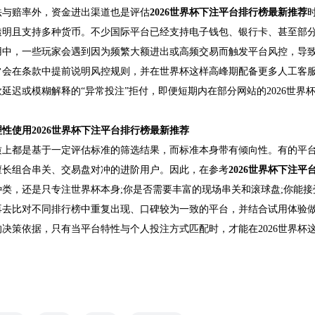
法与赔率外，资金进出渠道也是评估
2026世界杯下注平台排行榜最新推荐
透明且支持多种货币。不少国际平台已经支持电子钱包、银行卡、甚至部分
用中，一些玩家会遇到因为频繁大额进出或高频交易而触发平台风控，导
常会在条款中提前说明风控规则，并在世界杯这样高峰期配备更多人工客
延迟或模糊解释的“异常投注”拒付，即便短期内在部分网站的2026世
性使用2026世界杯下注平台排行榜最新推荐
质上都是基于一定评估标准的筛选结果，而标准本身带有倾向性。有的平
擅长组合串关、交易盘对冲的进阶用户。因此，在参考
2026世界杯下注
种类，还是只专注世界杯本身;你是否需要丰富的现场串关和滚球盘;你能
再去比对不同排行榜中重复出现、口碑较为一致的平台，并结合试用体验
决策依据，只有当平台特性与个人投注方式匹配时，才能在2026世界杯