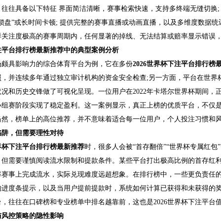
，往往具备以下特征 界面简洁清晰，赛事检索快速，支持多终端无缝切换;
锁盘”或长时间卡顿; 提供完整的赛事直播或动画直播，以及多维度数据
这样关注度极高的赛事周期内，任何显著的掉线、无法结算或赔率显示错误
下注平台排行榜最新推荐中的典型案例分析
场颇具影响力的综合体育平台为例，它在多份
2026世界杯下注平台排行榜
照，并连续多年通过独立审计机构的资金安全检查;另一方面，平台在世界
况和历史交锋做了可视化呈现。一位用户在2022年卡塔尔世界杯期间，
小组赛阶段实现了稳定盈利。这一案例显示，真正上榜的优质平台，不仅
当然，榜单上的高位推荐，并不意味着适合每一位用户，个人投注习惯和
陷阱，但需要理性对待
世界杯下注平台排行榜最新推荐
时，很多人会被“首存翻倍”“世界杯专属红
，但需要谨慎阅读流水限制和提款条件。某些平台打出极高比例的首存红
率赛事上完成流水，实际兑现难度远超想象。在排行榜中，一些更负责任
的进度条提示，以及当用户提前提款时，系统如何计算已获得和未获得的
，往往在口碑榜和专业榜单中排名越靠前，这也是2026世界杯下注平台
与风控策略的隐性影响