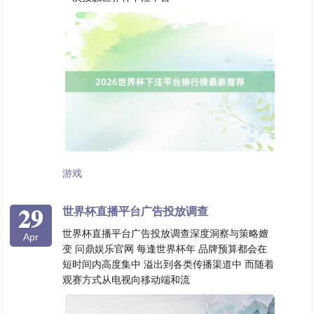
游戏
29
世界杯直播平台广告投放调查
世界杯直播平台广告投放调查深度洞察与策略嬗
Apr
变 问鼎娱乐官网 每逢世界杯年 品牌预算都会在
短时间内高度集中 溢出到各类传播渠道中 而随着
观赛方式从电视向移动端和流