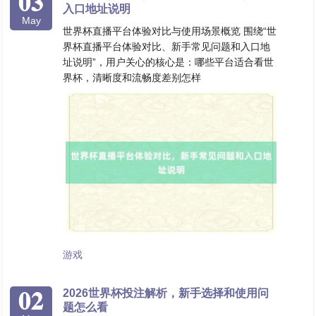
03
入口地址说明
May
世界杯直播平台体验对比与使用场景概览 围绕“世
界杯直播平台体验对比、新手常见问题和入口地
址说明”，用户关心的核心是：哪些平台适合看世
界杯，清晰度和流畅度差别怎样
游戏
02
2026世界杯投注解析，新手选择和使用问
题怎么看