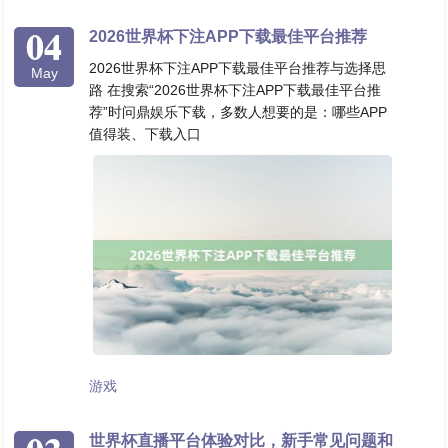
04
2026世界杯下注APP下载最佳平台推荐
2026世界杯下注APP下载最佳平台推荐与选择思
May
路 在搜索“2026世界杯下注APP下载最佳平台推
荐”时问鼎娱乐下载，多数人想要的是：哪些APP
值得装、下载入口
游戏
世界杯直播平台体验对比，新手常见问题和