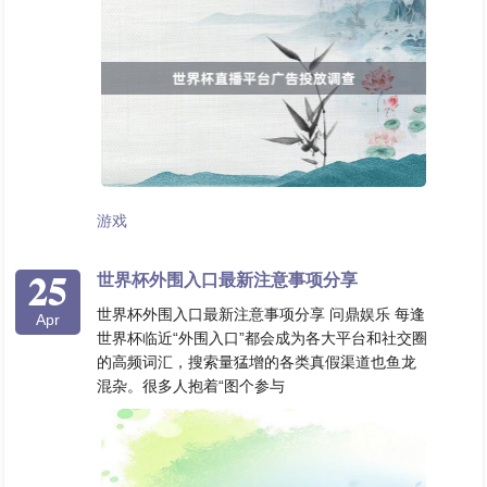
游戏
25
世界杯外围入口最新注意事项分享
世界杯外围入口最新注意事项分享 问鼎娱乐 每逢
Apr
世界杯临近“外围入口”都会成为各大平台和社交圈
的高频词汇，搜索量猛增的各类真假渠道也鱼龙
混杂。很多人抱着“图个参与