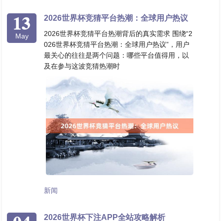
13
2026世界杯竞猜平台热潮：全球用户热议
2026世界杯竞猜平台热潮背后的真实需求 围绕“2
May
026世界杯竞猜平台热潮：全球用户热议”，用户
最关心的往往是两个问题：哪些平台值得用，以
及在参与这波竞猜热潮时
新闻
2026世界杯下注APP全站攻略解析