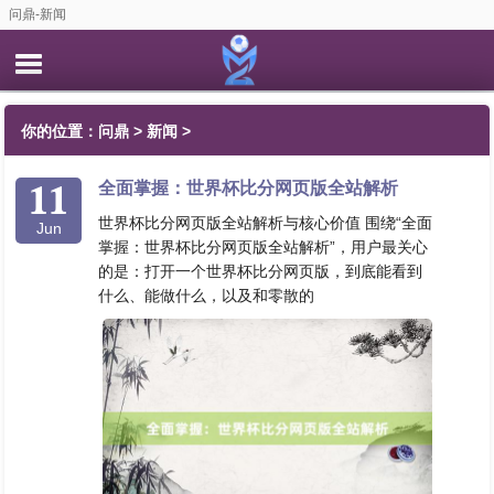
问鼎-新闻
你的位置：
问鼎
>
新闻
>
11
全面掌握：世界杯比分网页版全站解析
世界杯比分网页版全站解析与核心价值 围绕“全面
Jun
掌握：世界杯比分网页版全站解析”，用户最关心
的是：打开一个世界杯比分网页版，到底能看到
什么、能做什么，以及和零散的