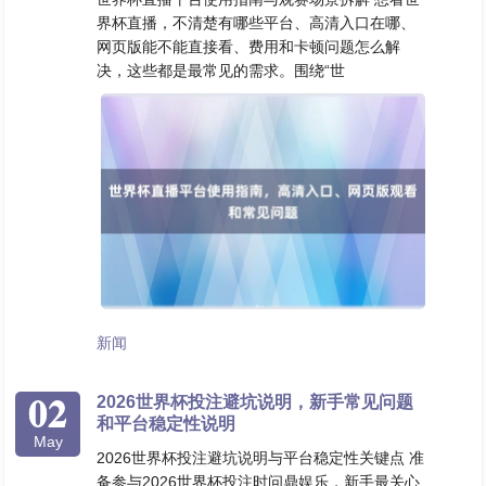
界杯直播，不清楚有哪些平台、高清入口在哪、
网页版能不能直接看、费用和卡顿问题怎么解
决，这些都是最常见的需求。围绕“世
新闻
02
2026世界杯投注避坑说明，新手常见问题
和平台稳定性说明
May
2026世界杯投注避坑说明与平台稳定性关键点 准
备参与2026世界杯投注时问鼎娱乐，新手最关心