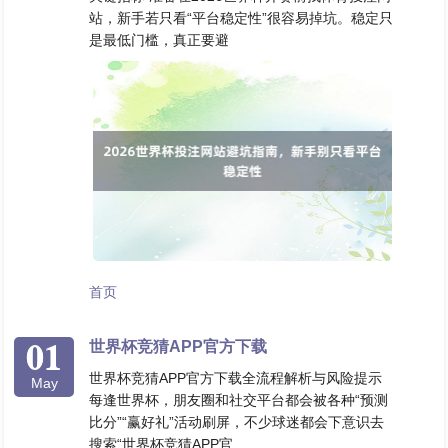
站，新手若只看“平台稳定性”很容易掉坑。稳定只
是最低门槛，真正要避
首页
01
世界杯竞猜APP官方下载
世界杯竞猜APP官方下载全流程解析与风险提示
May
每逢世界杯，朋友圈和社交平台都会被各种“预测
比分”“赢好礼”活动刷屏，不少球迷都会下意识去
搜索“世界杯竞猜APP官