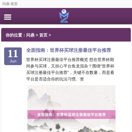
问鼎-首页
你的位置：
问鼎
>
首页
>
11
全面指南：世界杯买球注册最佳平台推荐
世界杯买球注册最佳平台推荐概览 想在世界杯期
Jun
间参与买球，又担心平台鱼龙混杂？围绕“世界杯
买球注册最佳平台推荐”，关键不在数量，而是看
平台是否适合你的玩法习惯、资