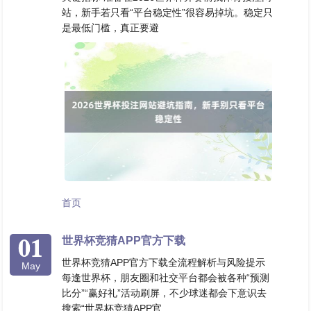
站，新手若只看“平台稳定性”很容易掉坑。稳定只
是最低门槛，真正要避
首页
01
世界杯竞猜APP官方下载
世界杯竞猜APP官方下载全流程解析与风险提示
May
每逢世界杯，朋友圈和社交平台都会被各种“预测
比分”“赢好礼”活动刷屏，不少球迷都会下意识去
搜索“世界杯竞猜APP官