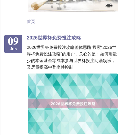
首页
09
2026世界杯免费投注攻略
2026世界杯免费投注攻略整体思路 搜索“2026世
Jun
界杯免费投注攻略”的用户，关心的是：如何用最
少的本金甚至零成本参与世界杯投注问鼎娱乐，
又尽量提高中奖率并控制