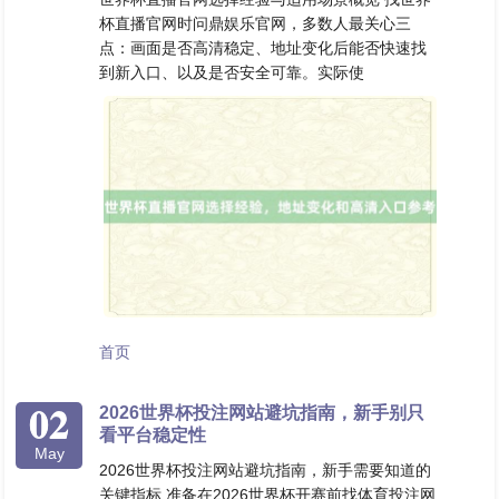
杯直播官网时问鼎娱乐官网，多数人最关心三
点：画面是否高清稳定、地址变化后能否快速找
到新入口、以及是否安全可靠。实际使
首页
02
2026世界杯投注网站避坑指南，新手别只
看平台稳定性
May
2026世界杯投注网站避坑指南，新手需要知道的
关键指标 准备在2026世界杯开赛前找体育投注网