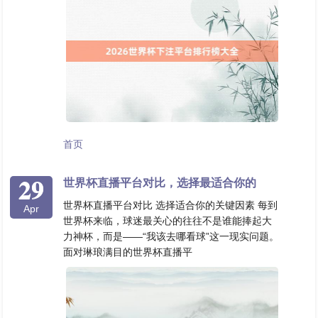
首页
29
世界杯直播平台对比，选择最适合你的
世界杯直播平台对比 选择适合你的关键因素 每到
Apr
世界杯来临，球迷最关心的往往不是谁能捧起大
力神杯，而是——“我该去哪看球”这一现实问题。
面对琳琅满目的世界杯直播平