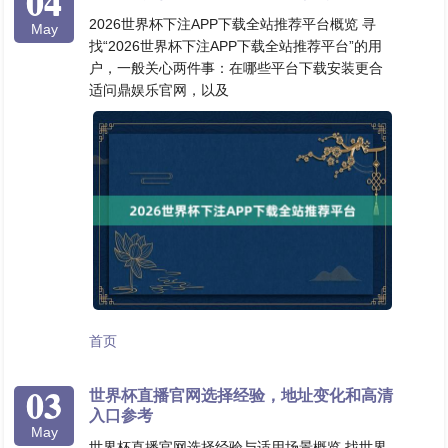
04
2026世界杯下注APP下载全站推荐平台概览 寻
May
找“2026世界杯下注APP下载全站推荐平台”的用
户，一般关心两件事：在哪些平台下载安装更合
适问鼎娱乐官网，以及
首页
03
世界杯直播官网选择经验，地址变化和高清
入口参考
May
世界杯直播官网选择经验与适用场景概览 找世界