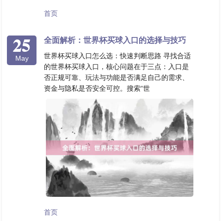
首页
25
全面解析：世界杯买球入口的选择与技巧
世界杯买球入口怎么选：快速判断思路 寻找合适
May
的世界杯买球入口，核心问题在于三点：入口是
否正规可靠、玩法与功能是否满足自己的需求、
资金与隐私是否安全可控。搜索“世
首页