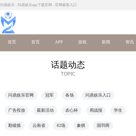
问鼎娱乐 - 问鼎娱乐app下载官网 - 官网最新入口
首页
首页
APP
游戏
新闻
资讯
话题动态
TOPIC
问鼎娱乐官网
冠军
各场
问鼎娱乐入口
广告投放
最新活动
农心杯
周战报
学生
勤锻炼
云南省
82场
象棋
国羽两