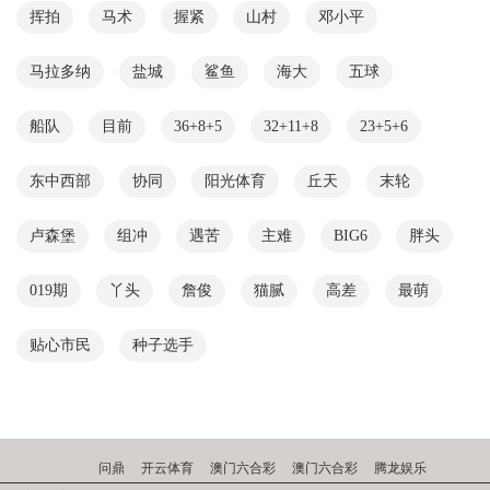
挥拍
马术
握紧
山村
邓小平
马拉多纳
盐城
鲨鱼
海大
五球
船队
目前
36+8+5
32+11+8
23+5+6
东中西部
协同
阳光体育
丘天
末轮
卢森堡
组冲
遇苦
主难
BIG6
胖头
019期
丫头
詹俊
猫腻
高差
最萌
贴心市民
种子选手
问鼎
开云体育
澳门六合彩
澳门六合彩
腾龙娱乐